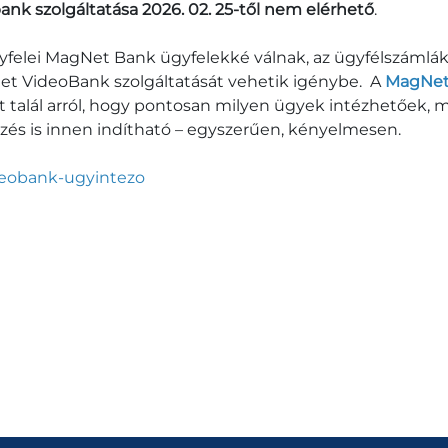
ank szolgáltatása 2026. 02. 25-től nem elérhető
.
ügyfelei MagNet Bank ügyfelekké válnak, az ügyfélszámlá
Net VideoBank szolgáltatását vehetik igénybe. A
MagNe
t talál arról, hogy pontosan milyen ügyek intézhetőek, 
ézés is innen indítható – egyszerűen, kényelmesen.
eobank-ugyintezo