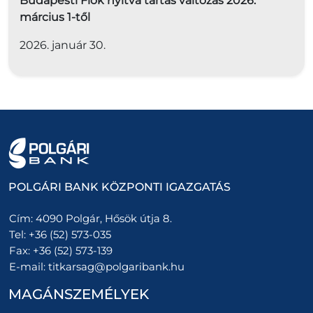
Budapesti Fiók nyitva tartás változás 2026.
március 1-től
2026. január 30.
POLGÁRI BANK KÖZPONTI IGAZGATÁS
Cím:
4090 Polgár, Hősök útja 8.
Tel:
+36 (52) 573-035
Fax:
+36 (52) 573-139
E-mail:
titkarsag@polgaribank.hu
MAGÁNSZEMÉLYEK