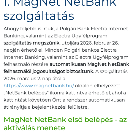
I. MagNet NetBank
szolgáltatás
Ahogy feljebb is írtuk, a Polgári Bank Electra Internet
Banking, valamint az Electra Ügyfélprogram
szolgáltatás
megszűnik,
utoljára 2026. február 26.
napján érhető el. Minden Polgári bankos Electra
Internet Banking, valamint az Electra Ügyfélprogram
felhasználó részére
automatikusan MagNet NetBank
felhasználói jogosultságot biztosítunk.
A szolgáltatás
2026. március 2. napjától a
https://www.magnetbank.hu/
oldalon elhelyezett
„NetBank belépés” ikonra kattintva érhető el, ahol a
kattintást követően Önt a rendszer automatikusan
átirányítja a bejelentkezési felületre.
MagNet NetBank első belépés - az
aktiválás menete