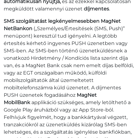
automatikusan nyújtja,
és az ezekkel kapcsolatosan
megküldött valamennyi üzenet
díjmentes
.
SMS szolgáltatást legkényelmesebben MagNet
NetBankon
(„Személyes/Értesítések (SMS, Push)”
menüpont) keresztül tud igényelni. A legtöbb
értesítés kérhető ingyenes PUSH üzenetben vagy
SMS-ben. Az SMS-ben történő üzenetküldésnek a
vonatkozó Hirdetmény / Kondíciós lista szerint díja
van, és a MagNet Bank csak nem emelt díjas belföldi,
vagy az EGT országaiban működő, külföldi
mobilszolgáltatók által üzemeltetett
mobiltelefonszámra küld üzenetet. A díjmentes
PUSH üzenetek fogadásához
MagNet
MobilBank
applikáció szükséges, amely letölthető a
Google Play áruházból vagy az App Store-ból.
Felhívjuk figyelmét, hogy a bankkártyával végzett,
tranzakciókról az üzenetküldés kizárólag SMS-ben
lehetséges, és a szolgáltatás igénylése bankfiókban,