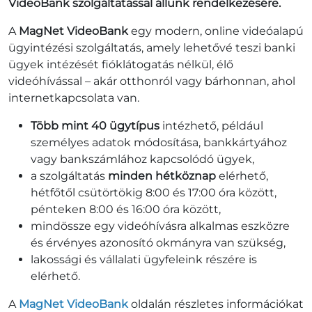
VideoBank szolgáltatással állunk rendelkezésére.
A
MagNet VideoBank
egy modern, online videóalapú
ügyintézési szolgáltatás, amely lehetővé teszi banki
ügyek intézését fióklátogatás nélkül, élő
videóhívással – akár otthonról vagy bárhonnan, ahol
internetkapcsolata van.
Több mint 40 ügytípus
intézhető, például
személyes adatok módosítása, bankkártyához
vagy bankszámlához kapcsolódó ügyek,
a szolgáltatás
minden hétköznap
elérhető,
hétfőtől csütörtökig 8:00 és 17:00 óra között,
pénteken 8:00 és 16:00 óra között,
mindössze egy videóhívásra alkalmas eszközre
és érvényes azonosító okmányra van szükség,
lakossági és vállalati ügyfeleink részére is
elérhető.
A
MagNet VideoBank
oldalán részletes információkat