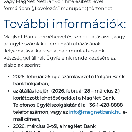
vagy MagNet NetBankon hitelesített levél
formájában („Levelezés” menüpont) történhet.
További információk:
MagNet Bank termékeivel és szolgáltatásaival, vagy
az ügyfélszámlák állományátruházásának
folyamatával kapcsolatban munkatársaink
készséggel állnak Ügyfeleink rendelkezésére az
alábbiak szerint:
2026. február 26-ig a számlavezető Polgári Bank
bankfiókjaiban,
az átállás idején (2026. február 28 – március 2.)
korlátozott lehetőségekkel a MagNet Bank
Telefonos ügyfélszolgálatánál a +36-1-428-8888
telefonszámon, vagy az
info@magnetbank.hu
e-
mail címen,
2026. március 2-től, a MagNet Bank