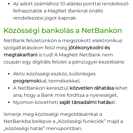
Az adott számlához 10 aláírási ponttal rendelkező
felhasználók a MagNet Banknál önálló
rendelkezési jogot kapnak.
Közösségi bankolás a NetBankon
NetBank felületünkön a megszokott elektronikus
szolgáltatásokon felül még
jótékonykodni és
megtakarítani
is tud! A MagNet NetBank nem
csupán egy digitális felület a pénzügyei kezelésére:
Aktív közösségi eszköz, különleges
programok
kal, termékekkel,
A NetBankon keresztül
közvetlen ráhatása
lehet
arra, hogy a Bank mire fordítsa a nyereségét,
Nyomon követheti
saját társadalmi hatás
át.
Ismerje meg közösségi megoldásainkat a
NetBankba belépve a „Közösségi funkciók” majd a
„közösségi hatás” menüpontban.