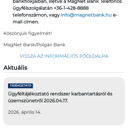
bankfiókjaiban, illetve a MagNet Bank Telefonos
ügyfélszolgálatán +36-1-428-8888
telefonszámon, vagy
info@magnetbank.hu
e-
mail címen.
Köszönjük figyelmét!
MagNet Bank/Polgári Bank
VISSZA AZ INFORMÁCIÓS FŐOLDALRA
Aktuális
TÁJÉKOZTATÓ
Ügyféltájékoztató rendszer karbantartásról és
üzemszünetről 2026.04.17.
2026. április 14.