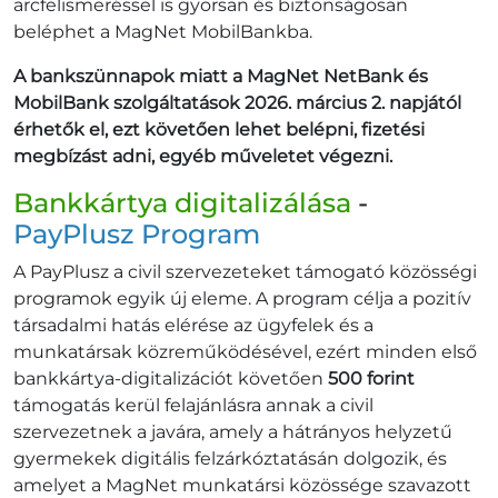
arcfelismeréssel is gyorsan és biztonságosan
beléphet a MagNet MobilBankba.
A bankszünnapok miatt a MagNet NetBank és
MobilBank szolgáltatások 2026. március 2. napjától
érhetők el, ezt követően lehet belépni, fizetési
megbízást adni, egyéb műveletet végezni.
Bankkártya digitalizálása
-
PayPlusz Program
A PayPlusz a civil szervezeteket támogató közösségi
programok egyik új eleme. A program célja a pozitív
társadalmi hatás elérése az ügyfelek és a
munkatársak közreműködésével, ezért minden első
bankkártya-digitalizációt követően
500 forint
támogatás kerül felajánlásra annak a civil
szervezetnek a javára, amely a hátrányos helyzetű
gyermekek digitális felzárkóztatásán dolgozik, és
amelyet a MagNet munkatársi közössége szavazott