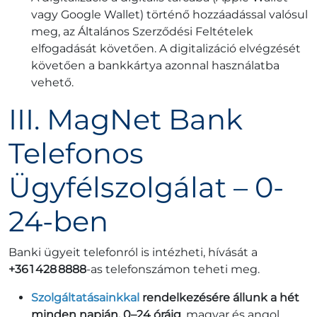
vagy Google Wallet) történő hozzáadással valósul
meg, az Általános Szerződési Feltételek
elfogadását követően. A digitalizáció elvégzését
követően a bankkártya azonnal használatba
vehető.
III. MagNet Bank
Telefonos
Ügyfélszolgálat – 0-
24-ben
Banki ügyeit telefonról is intézheti, hívását a
+36 1 428 8888
‑as telefonszámon teheti meg.
Szolgáltatásainkkal
rendelkezésére állunk a hét
minden napján, 0–24 óráig
, magyar és angol