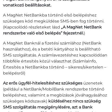
vonatkozó beállításokat.
A MagNet NetBankba történő első belépéshez
szükséges kód megküldése SMS-ben fog történni.
(Kapcsolódó részleteket lásd
„A MagNet NetBank
rendszerbe való első belépés” fejezetnél.
)
A MagNet Banknál a fizetési számlához (NetBank
használathoz), és a betéti kártyához is beállítható
SMS szolgáltatás. A számlavezetéshez kapcsolódóan
többféle értesítés közül választhat (SzámlaInfo,
Értesítés a NetBankba történő – sikeres/sikertelen –
belépésről)
Az erős ügyfél-hitelesítéshez szükséges
üzenetek
(például a NetBank/MobilBank rendszerbe történő
belépéshez, valamint a megbízások jóváhagyásához
szükséges kódszavak)
küldéséhez nincs szükség
SMS szolgáltatás megigénylésére, azt a Bank