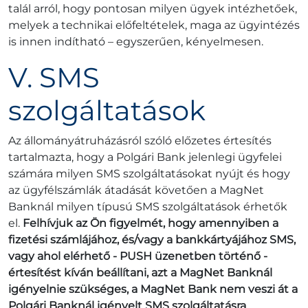
talál arról, hogy pontosan milyen ügyek intézhetőek,
melyek a technikai előfeltételek, maga az ügyintézés
is innen indítható – egyszerűen, kényelmesen.
V. SMS
szolgáltatások
Az állományátruházásról szóló előzetes értesítés
tartalmazta, hogy a Polgári Bank jelenlegi ügyfelei
számára milyen SMS szolgáltatásokat nyújt és hogy
az ügyfélszámlák átadását követően a MagNet
Banknál milyen típusú SMS szolgáltatások érhetők
el.
Felhívjuk az Ön figyelmét, hogy amennyiben a
fizetési számlájához, és/vagy a bankkártyájához SMS,
vagy ahol elérhető - PUSH üzenetben történő -
értesítést kíván beállítani, azt a MagNet Banknál
igényelnie szükséges, a MagNet Bank nem veszi át a
Polgári Banknál igényelt SMS szolgáltatásra