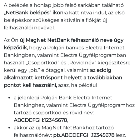
A belépés a honlap jobb felső sarkában található
„NetBank belépés” ikon
ra kattintva indul, az első
belépéskor szükséges aktiválnia fiókját új
felhasználói nevével.
Az Ön
új MagNet NetBank felhasználó neve úgy
képződik,
hogy a Polgári bankos Electra Internet
Bankingben, valamint Electra Ügyfélprogramban
használt „Csoportkód” és „Rövid név” kiegészítésre
kerül egy „pb.” előtaggal, valamint
az eddig
alkalmazott kettőspont helyett a továbbiakban
pontot kell használni,
azaz, ha például
a jelenlegi Polgári Bank Electra Internet
Bankinghez, valamint Electra Ügyfélprogramhoz
tartozó csoportkód és rövid név:
ABCDEFGH:12345678
,
akkor az új MagNet NetBankhoz tartozó
felhasználónév:
pb.ABCDEFGH.12345678
lesz.