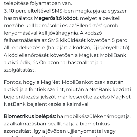
telepítése folyamatban van.
10 perc elteltével
SMS-ben megkapja az egyszer
használatos
Megerősítő kódot
, melyet a beviteli
mezőbe kell bemásolni és az ’Ellenőrzés’ gomb
lenyomásával kell
jóváhagynia
. A kódszó
felhasználására az SMS kiküldését követően 5 perc
áll rendelkezésre (ha lejárt a kódszó, új igényelhető).
A kód ellenőrzését követően a MagNet MobilBank
aktiválódik, és Ön azonnal használhatja a
szolgáltatást.
Fontos, hogy a MagNet MobilBankot csak azután
aktiválja a fentiek szerint, miután a NetBank kezdeti
bejelentkezési jelszót már lecserélte az első MagNet
NetBank bejelentkezés alkalmával.
Biometrikus belépés:
ha mobilkészüléke támogatja,
az alkalmazásban beállíthatja a biometrikus
azonosítást, így a jövőben ujjlenyomattal vagy