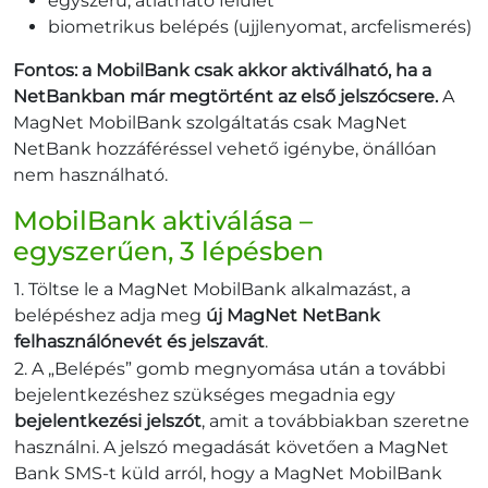
egyszerű, átlátható felület
biometrikus belépés (ujjlenyomat, arcfelismerés)
Fontos: a MobilBank csak akkor aktiválható, ha a
NetBankban már megtörtént az első jelszócsere.
A
MagNet MobilBank szolgáltatás csak MagNet
NetBank hozzáféréssel vehető igénybe, önállóan
nem használható.
MobilBank aktiválása –
egyszerűen, 3 lépésben
Töltse le a MagNet MobilBank alkalmazást, a
belépéshez adja meg
új MagNet NetBank
felhasználónevét és jelszavát
.
A „Belépés” gomb megnyomása után a további
bejelentkezéshez szükséges megadnia egy
bejelentkezési jelszót
, amit a továbbiakban szeretne
használni. A jelszó megadását követően a MagNet
Bank SMS-t küld arról, hogy a MagNet MobilBank