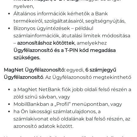
nyelven,
Általános információk kérhetők a Bank
termékeiről, szolgáltatásairól, segítségnyújtás,
Bizonyos ügyintézések – például
számlainformációk, átutalási limitek módosítása
–
azonosításhoz kötöttek
, amelyekhez
Ügyfélazonosító és a T-PIN kód megadása
szükséges.
MagNet Ügyfélazonosító:
egyedi,
6 számjegyű
Ügyfélazonosító
. Az Ügyfélazonosító megtekinthető
a MagNet NetBank fiók jobb oldali felső részén a
zöld színű sávban, vagy
MobilBankban a „Profil” menüpontban, vagy
ha Ön lakossági számlatulajdonos, a
számlakivonat első oldalának bal felső részén, az
azonosító adatok között.