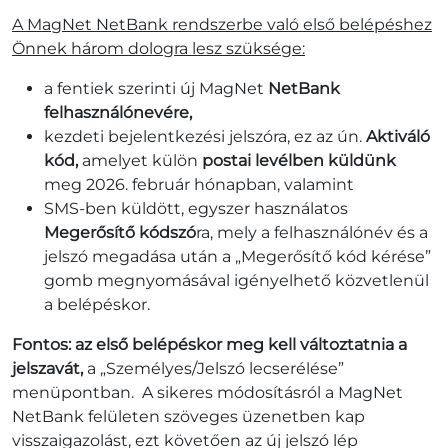
A MagNet NetBank rendszerbe való első belépéshez
Önnek három dologra lesz szüksége:
a fentiek szerinti új MagNet
NetBank
felhasználónevére,
kezdeti bejelentkezési jelszóra, ez az ún.
Aktiváló
kód,
amelyet külön
postai levélben küldünk
meg 2026. február hónapban, valamint
SMS-ben küldött, egyszer használatos
Megerősítő kódszó
ra, mely a felhasználónév és a
jelszó megadása után a „Megerősítő kód kérése”
gomb megnyomásával igényelhető közvetlenül
a belépéskor.
Fontos: az első belépéskor meg kell változtatnia a
jelszavát,
a „Személyes/Jelszó lecserélése”
menüpontban. A sikeres módosításról a MagNet
NetBank felületen szöveges üzenetben kap
visszaigazolást, ezt követően az új jelszó lép