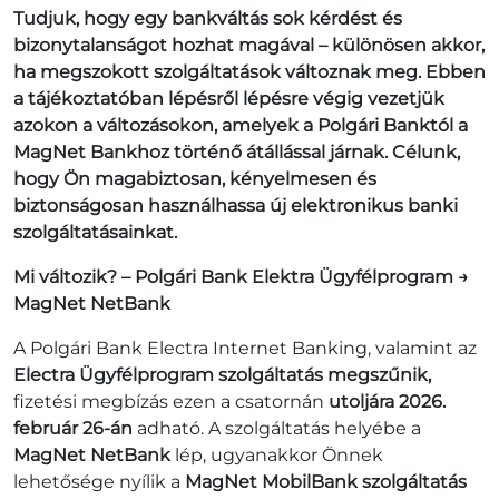
Tudjuk, hogy egy bankváltás sok kérdést és
bizonytalanságot hozhat magával – különösen akkor,
ha megszokott szolgáltatások változnak meg. Ebben
a tájékoztatóban lépésről lépésre végig vezetjük
azokon a változásokon, amelyek a Polgári Banktól a
MagNet Bankhoz történő átállással járnak. Célunk,
hogy Ön magabiztosan, kényelmesen és
biztonságosan használhassa új elektronikus banki
szolgáltatásainkat.
Mi változik? – Polgári Bank Elektra Ügyfélprogram →
MagNet NetBank
A Polgári Bank Electra Internet Banking, valamint az
Electra Ügyfélprogram szolgáltatás megszűnik,
fizetési megbízás ezen a csatornán
utoljára 2026.
február 26-án
adható. A szolgáltatás helyébe a
MagNet NetBank
lép, ugyanakkor Önnek
lehetősége nyílik a
MagNet MobilBank szolgáltatás