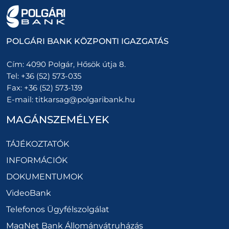
POLGÁRI BANK KÖZPONTI IGAZGATÁS
Cím:
4090 Polgár, Hősök útja 8.
Tel:
+36 (52) 573-035
Fax:
+36 (52) 573-139
E-mail:
titkarsag@polgaribank.hu
MAGÁNSZEMÉLYEK
TÁJÉKOZTATÓK
INFORMÁCIÓK
DOKUMENTUMOK
VideoBank
Telefonos Ügyfélszolgálat
MagNet Bank Állományátruházás