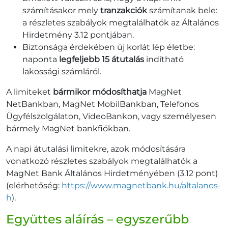
számításakor mely
tranzakciók
számítanak bele:
a részletes szabályok megtalálhatók az Általános
Hirdetmény 3.12 pontjában.
Biztonsága érdekében új korlát lép életbe:
naponta
legfeljebb 15 átutalás
indítható
lakossági számláról.
A limiteket
bármikor módosíthatja
MagNet
NetBankban, MagNet MobilBankban, Telefonos
Ügyfélszolgálaton, VideoBankon, vagy személyesen
bármely MagNet bankfiókban.
A napi átutalási limitekre, azok módosítására
vonatkozó részletes szabályok megtalálhatók a
MagNet Bank Általános Hirdetményében (3.12 pont)
(elérhetőség:
https://www.magnetbank.hu/altalanos-
h
).
Együttes aláírás – egyszerűbb