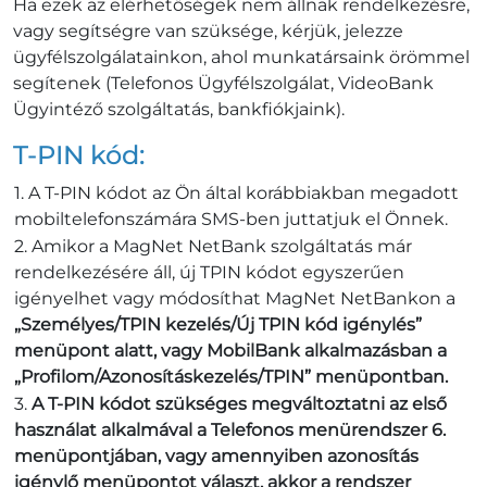
Ha ezek az elérhetőségek nem állnak rendelkezésre,
vagy segítségre van szüksége, kérjük, jelezze
ügyfélszolgálatainkon, ahol munkatársaink örömmel
segítenek (Telefonos Ügyfélszolgálat, VideoBank
Ügyintéző szolgáltatás, bankfiókjaink).
T-PIN kód:
A T-PIN kódot az Ön által korábbiakban megadott
mobiltelefonszámára SMS-ben juttatjuk el Önnek.
Amikor a MagNet NetBank szolgáltatás már
rendelkezésére áll, új TPIN kódot egyszerűen
igényelhet vagy módosíthat MagNet NetBankon a
„Személyes/TPIN kezelés/Új TPIN kód igénylés”
menüpont alatt, vagy MobilBank alkalmazásban a
„Profilom/Azonosításkezelés/TPIN” menüpontban.
A T-PIN kódot szükséges megváltoztatni az első
használat alkalmával a Telefonos menürendszer 6.
menüpontjában, vagy amennyiben azonosítás
igénylő menüpontot választ, akkor a rendszer